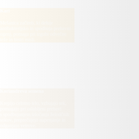
Kari
Mešanica začimb, ki deluje
antibakterijsko in spodbuja prebavni
ogenj, pomaga pri izgubi odvečne
teže in bistri misli.
KORIANDREVA
SEMENA
Koriandreva semena
Krepijo celotno telo, vzbujajo tek,
pomagajo pri oslabljeni prebavi
s spodbujanjem izločanja želodčnih
sokov, preprečujejo napenjanje in
odganjajo vetrove.