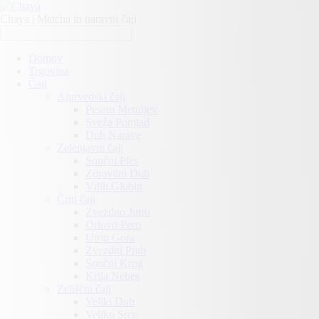
Chaya | Matcha in naravni čaji
Domov
Trgovina
Čaji
Ajurvedski čaji
Pesem Metuljev
Sveža Pomlad
Duh Narave
Zelenjavni čaji
Sončni Ples
Zdravilni Duh
Vdih Globin
Črni čaji
Zvezdno Jutro
Orlovo Pero
Utrip Gora
Zvezdni Prah
Sončni Krog
Krila Nebes
Zeliščni čaji
Veliki Duh
Veliko Srce