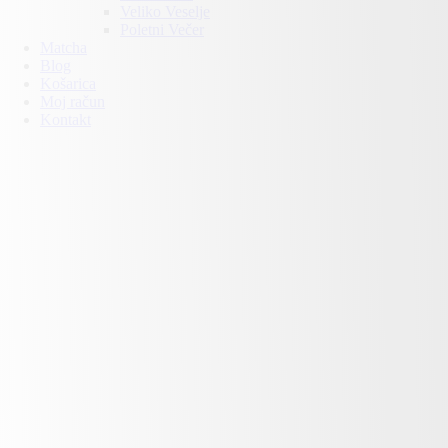
Veliko Veselje
Poletni Večer
Matcha
Blog
Košarica
Moj račun
Kontakt