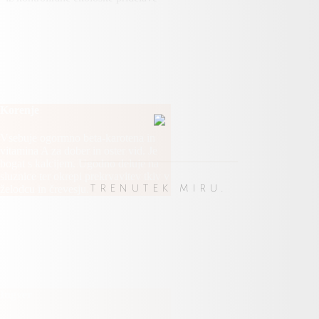
NAROČI
KORENJE
Korenje
Vsebuje ogormno beta-karotena in
vitamina A za dober in oster vid. Je
bogat s kalcijem. Ugodno deluje na
sluznice ter okrepi prekrvavitev tkiv v
TRENUTEK MIRU.
želodcu in črevesju.
INGVER
Ingver