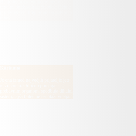
Blagodejno vpliva na prebavne
organe, predvsem na želodec. Deluje
protivnetno in krepi imunski sistem in
dihala.
KURKUMA
Kurkuma
Je ena izmed največjih prijateljic jetr
in žolčnika. Odlično pomaga
prebavnim organom, spodbuja dihalni
sistem, lajša bolečine ter blaži vnetja.
KARI