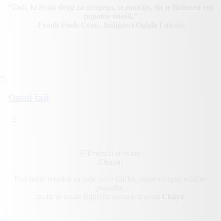
“Tisti, ki živijo drug za drugega, se naučijo, da je ljubezen vez
popolne enosti.”
-Frank Fools Crow, Indijanci Oglala Lakota-
NAROČI
<
Ostali čaji
>
Pridruži se svetu
Chaya
!
Prvi boste izvedeli za naše nove čajčke, super recepte, odlične
ponudbe,
akcije in ostale čudovite novosti iz sveta
Chaya
.