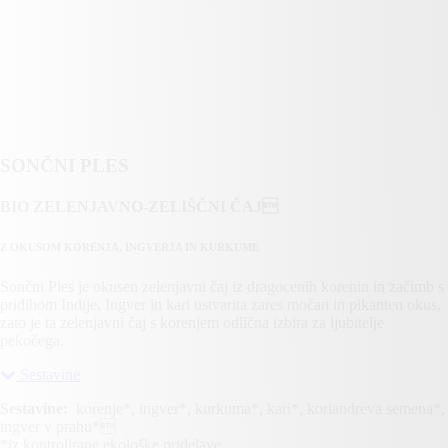
SONČNI PLES
BIO ZELENJAVNO-ZELIŠČNI ČAJ
Z OKUSOM KORENJA, INGVERJA IN KURKUME
Sončni Ples je okusen zelenjavni čaj iz dragocenih korenin in začimb s
pridihom Indije. Ingver in kari ustvarita zares močan in pikanten okus,
zato je ta zelenjavni čaj s korenjem odlična izbira za ljubitelje
pekočega.
Sestavine
Sestavine:
korenje*, ingver*, kurkuma*, kari*, koriandreva semena*,
ingver v prahu*
*iz kontrolirane ekološke pridelave