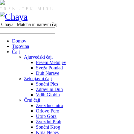
TRENUTEK MIRU.
Chaya | Matcha in naravni čaji
Domov
Trgovina
Čaji
Ajurvedski čaji
Pesem Metuljev
Sveža Pomlad
Duh Narave
Zelenjavni čaji
Sončni Ples
Zdravilni Duh
Vdih Globin
Črni čaji
Zvezdno Jutro
Orlovo Pero
Utrip Gora
Zvezdni Prah
Sončni Krog
Krila Nebes