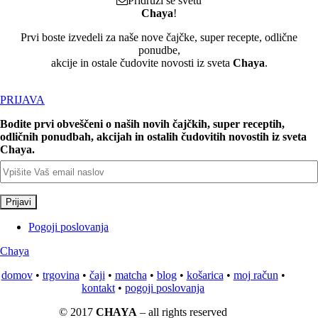
Pridruži se svetu
Chaya
!
Prvi boste izvedeli za naše nove čajčke, super recepte, odlične
ponudbe,
akcije in ostale čudovite novosti iz sveta
Chaya
.
PRIJAVA
Bodite prvi obveščeni o naših novih čajčkih, super receptih,
odličnih ponudbah, akcijah in ostalih čudovitih novostih iz sveta
Chaya.
Pogoji poslovanja
Chaya
domov
•
trgovina
•
čaji
•
matcha
•
blog
•
košarica
•
moj račun
•
kontakt
•
pogoji poslovanja
© 2017
CHAYA
– all rights reserved