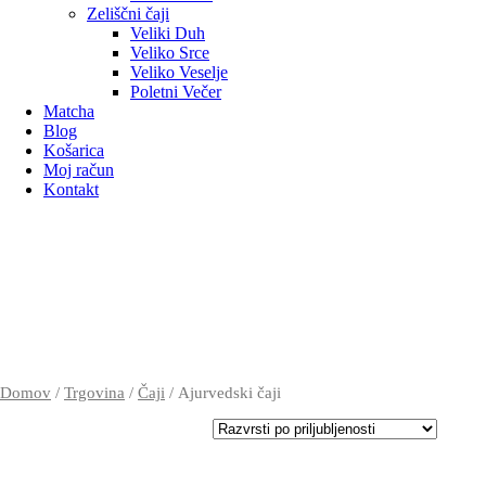
Zeliščni čaji
Veliki Duh
Veliko Srce
Veliko Veselje
Poletni Večer
Matcha
Blog
Košarica
Moj račun
Kontakt
Domov
/
Trgovina
/
Čaji
/ Ajurvedski čaji