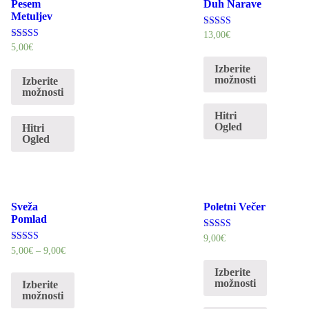
Pesem
Duh Narave
Metuljev
Ocenjeno
13,00
€
5.00
Ocenjeno
5,00
€
od 5
5.00
od 5
Izberite
možnosti
Izberite
možnosti
Hitri
Ogled
Hitri
Ogled
Sveža
Poletni Večer
Pomlad
Ocenjeno
9,00
€
5.00
Ocenjeno
5,00
€
–
9,00
€
od 5
5.00
od 5
Izberite
možnosti
Izberite
možnosti