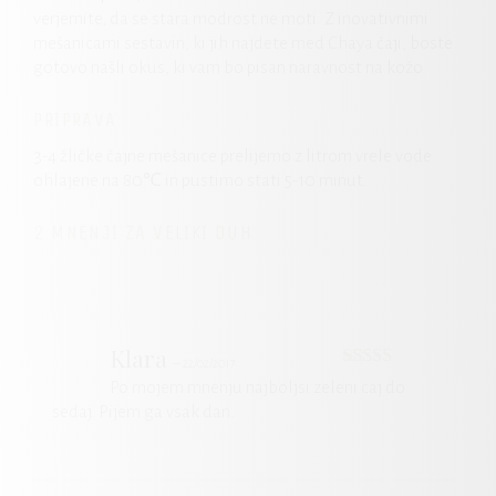
verjemite, da se stara modrost ne moti. Z inovativnimi
mešanicami sestavin, ki jih najdete med Chaya čaji, boste
gotovo našli okus, ki vam bo pisan naravnost na kožo.
PRIPRAVA
3-4 žličke čajne mešanice prelijemo z litrom vrele vode
ohlajene na 80℃ in pustimo stati 5-10 minut.
2 MNENJI ZA
VELIKI DUH
Klara
–
22/02/2017
Ocenjeno
5
Po mojem mnenju najboljsi zeleni caj do
od 5
sedaj. Pijem ga vsak dan.