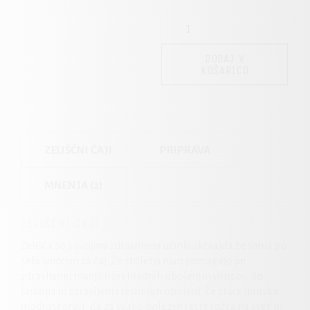
Veliki
Duh
količina
DODAJ V
KOŠARICO
ZELIŠČNI ČAJI
PRIPRAVA
MNENJA (2)
ZELIŠČNI ČAJI
Zelišča so s svojimi zdravilnimi učinki skorajda že sama po
sebi sinonim za čaj. Že stoletja nam pomagajo pri
zdravljenju manjših prehladnih obolenj in virusov, do
lajšanja in zdravljenja resnejših obolenj. Že stara ljudska
modrost pravi, da za vsako bolezen raste rož’ca na svet’ in