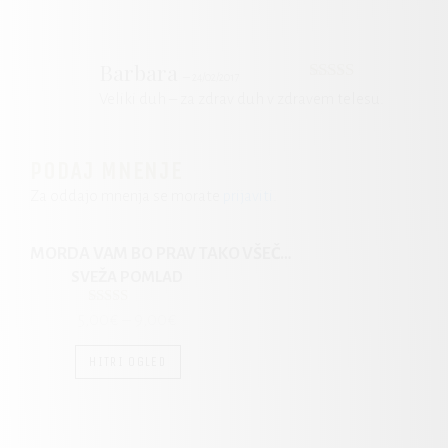
Barbara
–
24/02/2017
Ocenjeno
5
Veliki duh – za zdrav duh v zdravem telesu.
od 5
PODAJ MNENJE
Za oddajo mnenja se morate
prijaviti
.
MORDA VAM BO PRAV TAKO VŠEČ…
SVEŽA POMLAD
Ocenjeno
5,00
€
–
9,00
€
5.00
od 5
HITRI OGLED