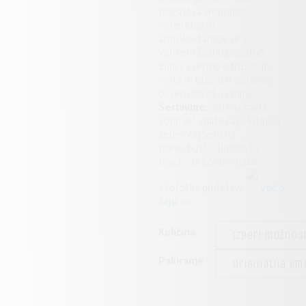
bogastva vitaminov,
mineralov in
antioksidantov se v
Velikem Duhu popolno
zlije s svežino citrusov in
mete in tako ustvari pravi
osvežujoč okus miru.
Sestavine:
zelena meta*,
koprive*, mate čaj*, kitajski
zeleni čaj Sencha*,
honeybush*, limonska
trava* *iz kontrolirane
ekološke pridelave
Več o
čaju >>
Količina
Pakiranje