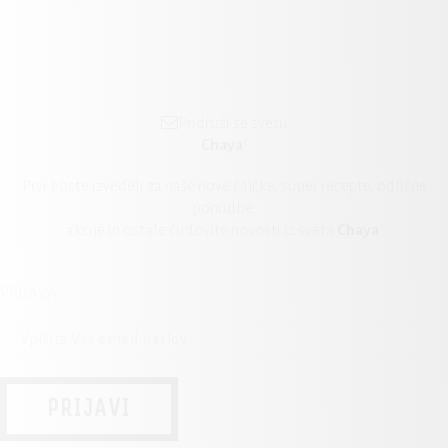
Pridruži se svetu
Chaya
!
Prvi boste izvedeli za naše nove čajčke, super recepte, odlične
ponudbe,
akcije in ostale čudovite novosti iz sveta
Chaya
.
PRIJAVA