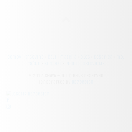
domov
•
trgovina
•
čaji
•
matcha
•
blog
•
košarica
•
moj
račun
•
kontakt
•
pogoji poslovanja
© 2017
CHAYA
– all rights reserved
Handcrafted by
db7design
.